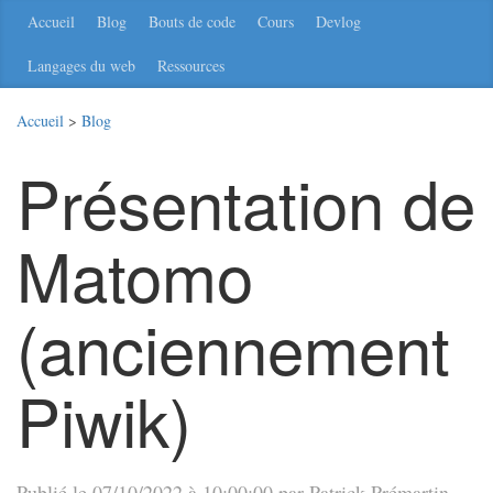
Accueil
Blog
Bouts de code
Cours
Devlog
Langages du web
Ressources
Accueil
>
Blog
Présentation de
Matomo
(anciennement
Piwik)
Publié le 07/10/2022 à 10:00:00 par Patrick Prémartin